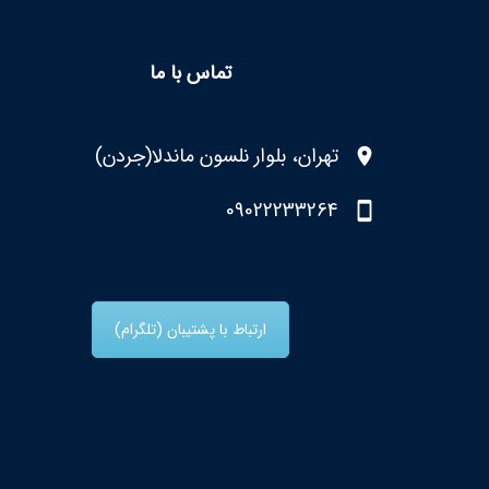
تماس با ما
تهران، بلوار نلسون ماندلا(جردن)
09022233264
ارتباط با پشتیبان (تلگرام)