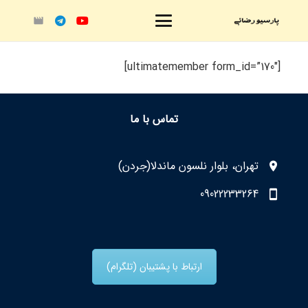
movie
[ultimatemember form_id=”170″]
تماس با ما
تهران، بلوار نلسون ماندلا(جردن)
09022233264
ارتباط با پشتیبان (تلگرام)